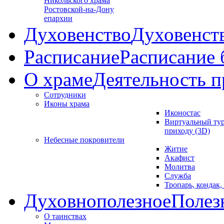
Никольского храма
Ростовской-на-Дону
епархии
Духовенство
Духовенст
Расписание
Расписание
О храме
Деятельность п
Сотрудники
Иконы храма
Иконостас
Виртуальный тур
приходу (3D)
Небесные покровители
Житие
Акафист
Молитва
Служба
Тропарь, кондак,
Духовнополезное
Полез
О таинствах