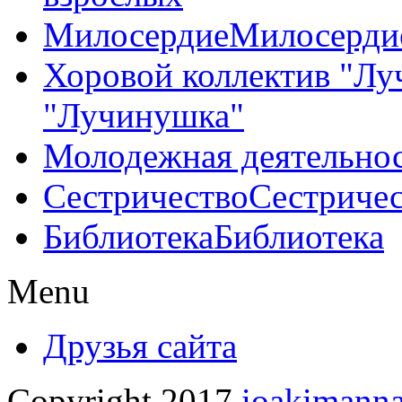
Милосердие
Милосерди
Хоровой коллектив "Л
"Лучинушка"
Молодежная деятельно
Сестричество
Сестриче
Библиотека
Библиотека
Menu
Друзья сайта
Copyright 2017
ioakimanna