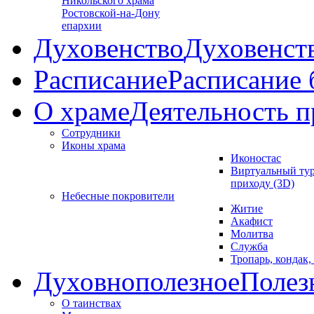
Никольского храма
Ростовской-на-Дону
епархии
Духовенство
Духовенст
Расписание
Расписание
О храме
Деятельность п
Сотрудники
Иконы храма
Иконостас
Виртуальный тур
приходу (3D)
Небесные покровители
Житие
Акафист
Молитва
Служба
Тропарь, кондак,
Духовнополезное
Полез
О таинствах