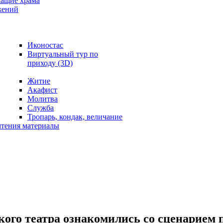
жащие храма
жений
Иконостас
Виртуальный тур по
приходу (3D)
Житие
Акафист
Молитва
Служба
Тропарь, кондак, величание
чтения материалы
го театра ознакомились со сценарием 