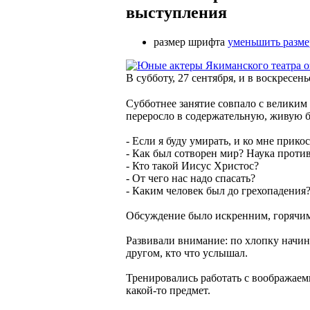
выступления
размер шрифта
уменьшить разм
В субботу, 27 сентября, и в воскресен
Субботнее занятие совпало с великим
переросло в содержательную, живую бе
- Если я буду умирать, и ко мне прико
- Как был сотворен мир? Наука проти
- Кто такой Иисус Христос?
- От чего нас надо спасать?
- Каким человек был до грехопадения
Обсуждение было искренним, горячим
Развивали внимание: по хлопку начина
другом, кто что услышал.
Тренировались работать с воображаем
какой-то предмет.