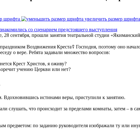
ер шрифта
увеличить размер шрифт
ье, 28 сентября, прошли занятия театральной студии «Якиманский
 праздником Воздвижения Креста☦️ Господня, поэтому оно начал
седу о вере. Ребята задавали множество вопросов:
снется Крест Христов, я оживу?
воречит учению Церкви или нет?
?
. Вдохновившись истинами веры, приступили к занятию.
ли слушать, что происходит за пределами комнаты, затем – в са
ым предметом: по заданию руководителя изображали ту или ину