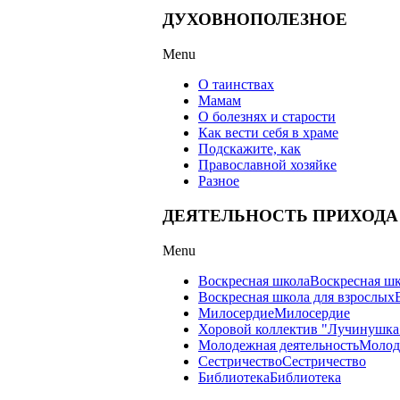
ДУХОВНОПОЛЕЗНОЕ
Menu
О таинствах
Мамам
О болезнях и старости
Как вести себя в храме
Подскажите, как
Православной хозяйке
Разное
ДЕЯТЕЛЬНОСТЬ ПРИХОДА
Menu
Воскресная школа
Воскресная ш
Воскресная школа для взрослых
Милосердие
Милосердие
Хоровой коллектив "Лучинушка
Молодежная деятельность
Молод
Сестричество
Сестричество
Библиотека
Библиотека