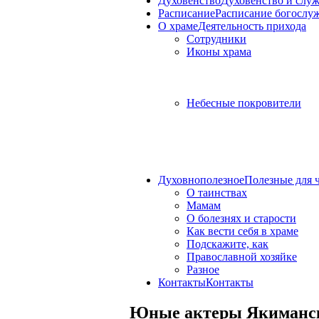
Духовенство
Духовенство и слу
Расписание
Расписание богослу
О храме
Деятельность прихода
Сотрудники
Иконы храма
Небесные покровители
Духовнополезное
Полезные для 
О таинствах
Мамам
О болезнях и старости
Как вести себя в храме
Подскажите, как
Православной хозяйке
Разное
Контакты
Контакты
Юные актеры Якиманско