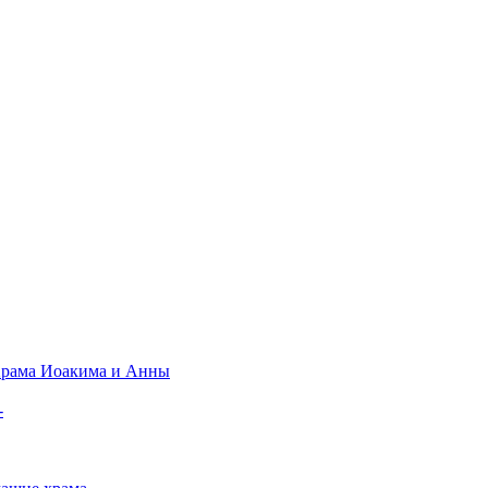
рама Иоакима и Анны
-