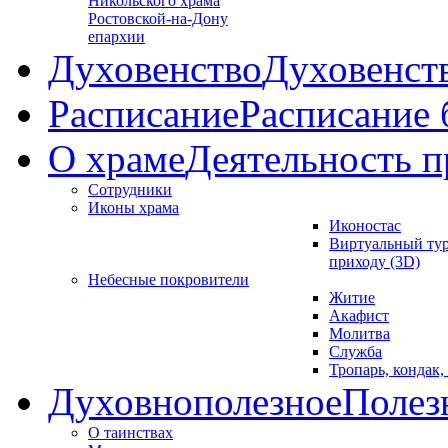
Никольского храма
Ростовской-на-Дону
епархии
Духовенство
Духовенст
Расписание
Расписание
О храме
Деятельность п
Сотрудники
Иконы храма
Иконостас
Виртуальный тур
приходу (3D)
Небесные покровители
Житие
Акафист
Молитва
Служба
Тропарь, кондак,
Духовнополезное
Полез
О таинствах