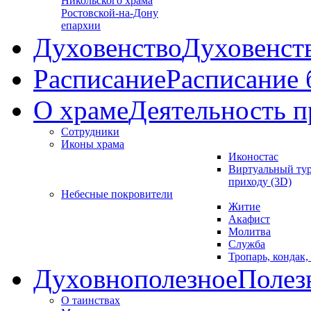
Никольского храма
Ростовской-на-Дону
епархии
Духовенство
Духовенст
Расписание
Расписание
О храме
Деятельность п
Сотрудники
Иконы храма
Иконостас
Виртуальный тур
приходу (3D)
Небесные покровители
Житие
Акафист
Молитва
Служба
Тропарь, кондак,
Духовнополезное
Полез
О таинствах