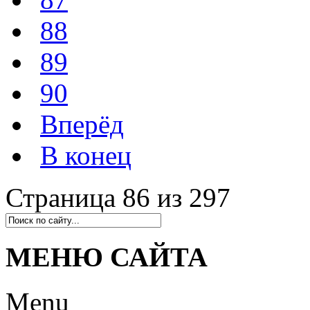
88
89
90
Вперёд
В конец
Страница 86 из 297
МЕНЮ САЙТА
Menu